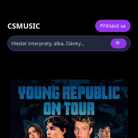
CSMUSIC
Přihlásit se
🔍