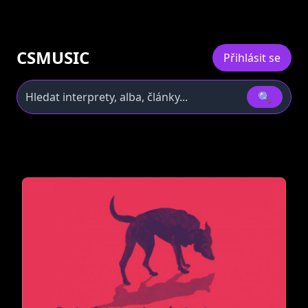
CSMUSIC
Přihlásit se
🔍