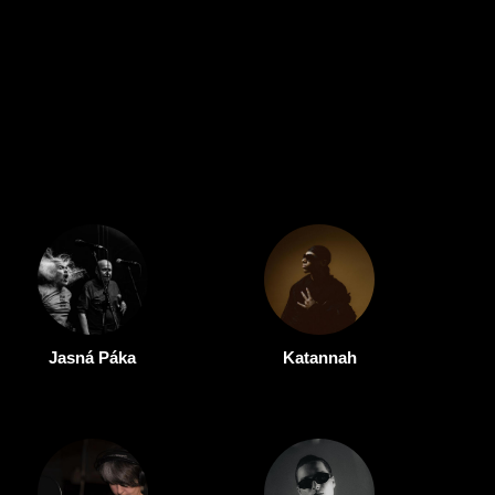
Jasná Páka
Katannah