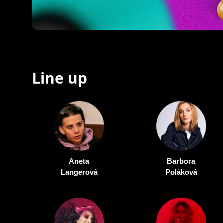
Line up
Aneta
Barbora
Langerová
Poláková