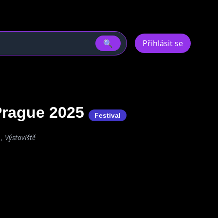
🔍
Přihlásit se
Prague 2025
Festival
 , Výstaviště