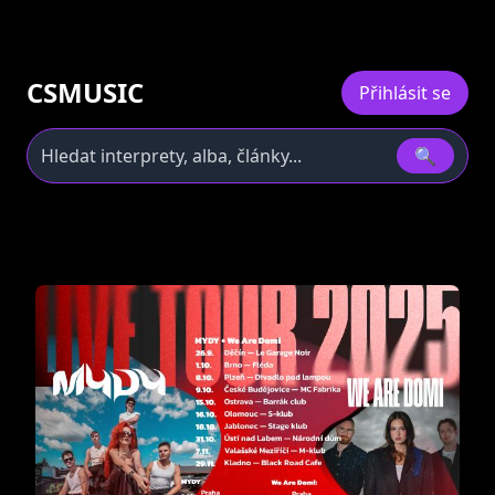
CSMUSIC
Přihlásit se
🔍