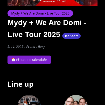
Mydy + We Are Domi - Live Tour 2025
Mydy + We Are Domi -
Live Tour 2025
Koncert
5. 11. 2025 , Praha ,
Roxy
📅 Přidat do kalendáře
Line up