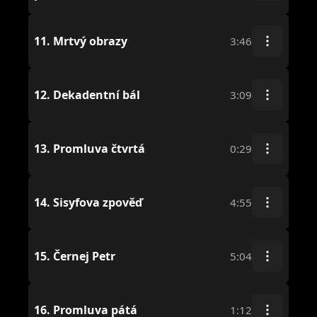
11.
Mrtvý obrazy
3:46
12.
Dekadentní bál
3:09
13.
Promluva čtvrtá
0:29
14.
Sisyfova zpověď
4:55
15.
Černej Petr
5:04
16.
Promluva pátá
1:12