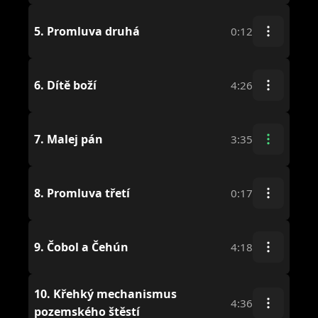
5.
Promluva druhá
0:12
6.
Dítě boží
4:26
7.
Malej pán
3:35
8.
Promluva třetí
0:17
9.
Čobol a Čehún
4:18
10.
Křehký mechanismus
4:36
pozemského štěstí