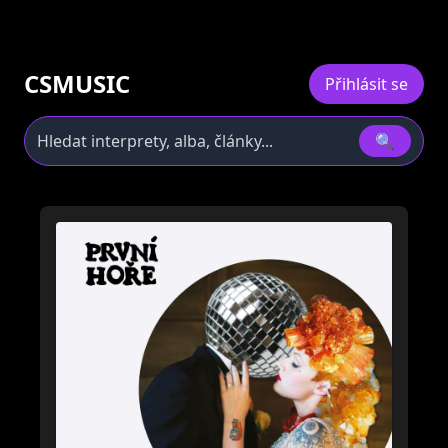
CSMUSIC
Přihlásit se
🔍