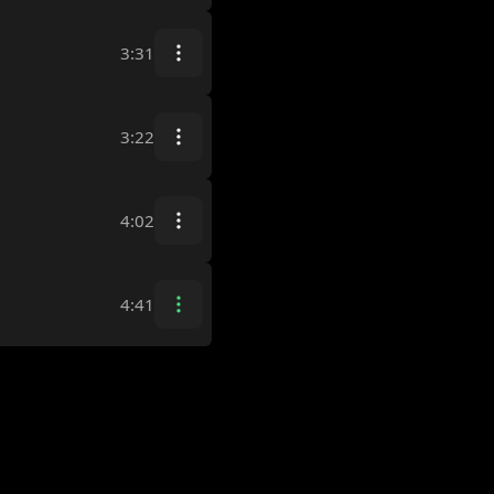
3:31
3:22
4:02
4:41