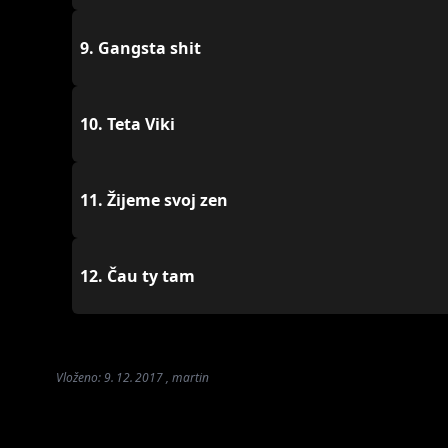
9.
Gangsta shit
10.
Teta Viki
11.
Žijeme svoj zen
12.
Čau ty tam
Vloženo: 9. 12. 2017 , martin