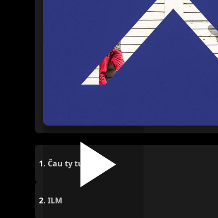
1.
Čau ty tu
2.
ILM