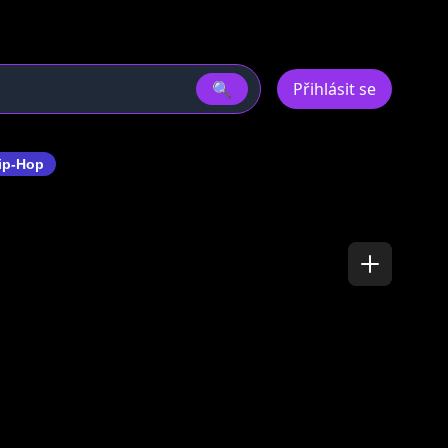
🔍
Přihlásit se
ip-Hop