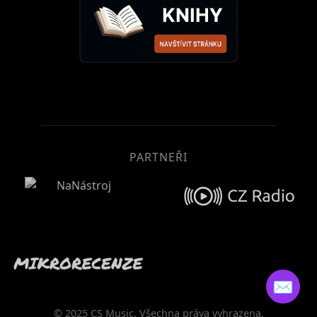
PARTNEŘI
✉️
© 2025 CS Music. Všechna práva vyhrazena.