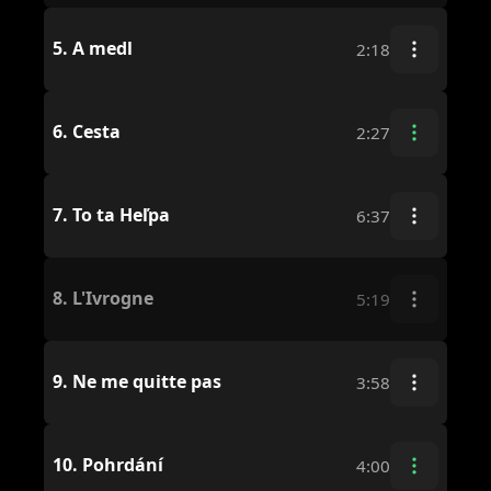
5.
A medl
2:18
6.
Cesta
2:27
7.
To ta Heľpa
6:37
8.
L'Ivrogne
5:19
9.
Ne me quitte pas
3:58
10.
Pohrdání
4:00