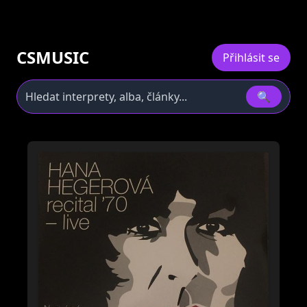
CSMUSIC
Přihlásit se
🔍