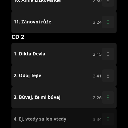
10.
Anda Žižkovanda
2:30
11.
Zánovní růže
3:24
CD 2
1.
Dikta Devla
2:15
2.
Odoj Tejle
2:41
3.
Búvaj, že mi búvaj
2:26
4.
Ej, vtedy sa len vtedy
3:34