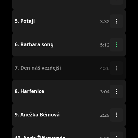
5.
Potají
3:32
6.
Barbara song
5:12
7.
Den náš vezdejší
4:26
8.
Harfenice
3:04
9.
Anežka Bémová
2:29