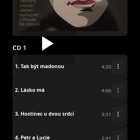
CD 1
1.
Tak být madonou
4:20
2.
Lásko má
4:06
3.
Hostinec u dvou srdcí
3:31
4.
Petr a Lucie
2:41