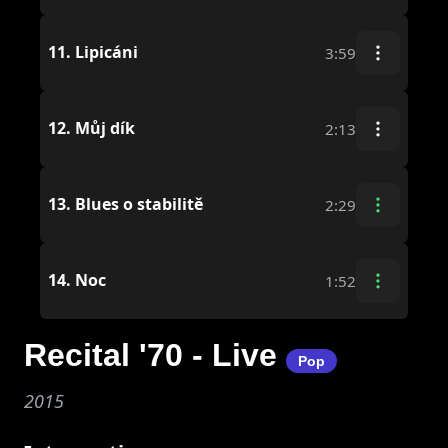
11.
Lipicáni
3:59
12.
Můj dík
2:13
13.
Blues o stabilitě
2:29
14.
Noc
1:52
Recital '70 - Live
Pop
2015