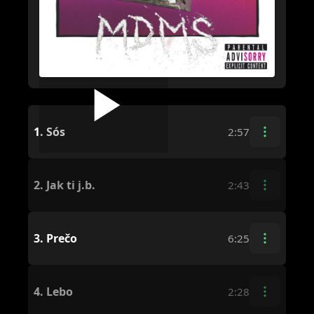
1.
Sós
2:57
2.
Jak ti j.b.
2:43
3.
Prečo
6:25
4.
Lebo
2:28