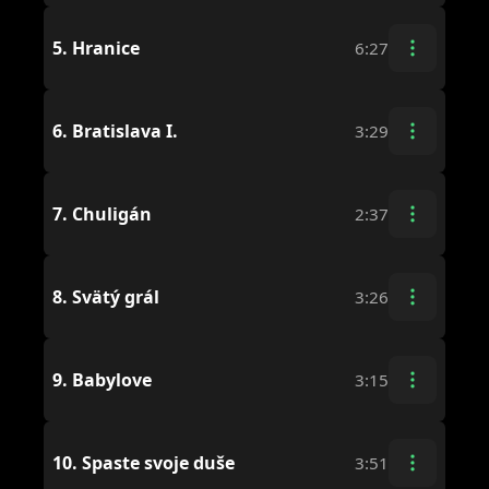
5.
Hranice
6:27
6.
Bratislava I.
3:29
7.
Chuligán
2:37
8.
Svätý grál
3:26
9.
Babylove
3:15
10.
Spaste svoje duše
3:51