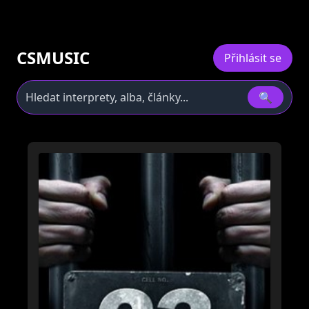
CSMUSIC
Přihlásit se
🔍