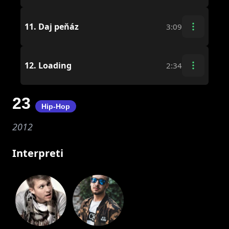
11.
Daj peňáz
3:09
12.
Loading
2:34
23
Hip-Hop
2012
Interpreti