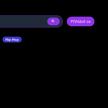
🔍
Přihlásit se
u
Hip-Hop