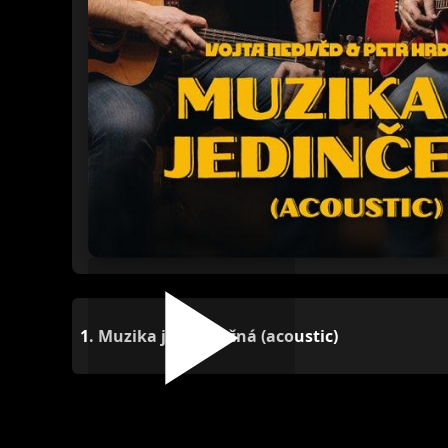
1.
Muzika je jedinečná (acoustic)