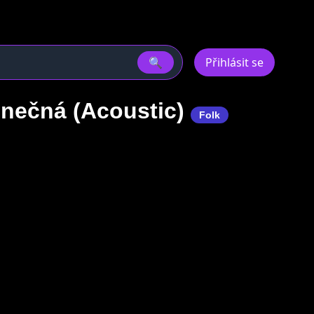
🔍
Přihlásit se
inečná (Acoustic)
Folk