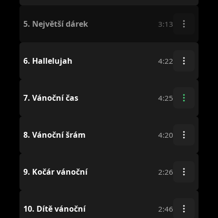
5.
Největší dárek
3:13
6.
Hallelujah
4:22
7.
Vánoční čas
4:25
8.
Vánoční šrám
4:20
9.
Kočár vánoční
2:26
10.
Dítě vánoční
2:46