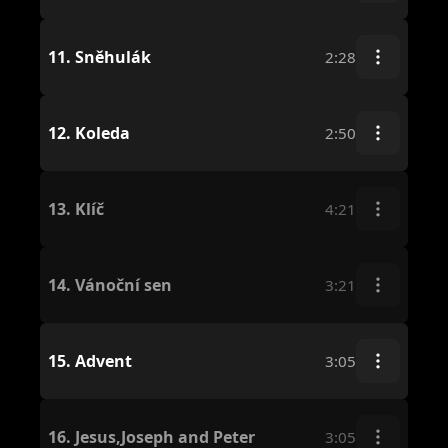
11.
Sněhulák
2:28
12.
Koleda
2:50
13.
Klíč
4:21
14.
Vánoční sen
3:21
15.
Advent
3:05
16.
Jesus,Joseph and Peter
3:05