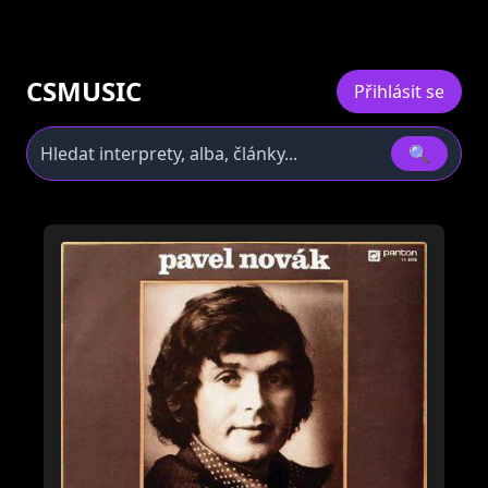
CSMUSIC
Přihlásit se
🔍