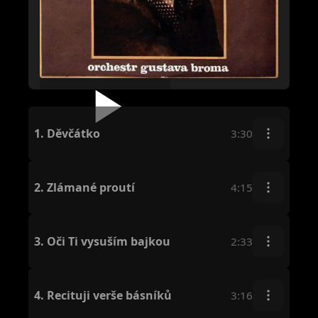
1.
Děvčátko
3:30
2.
Zlámané proutí
4:15
3.
Oči Ti vysuším bajkou
2:33
4.
Recituji verše básníků
3:16