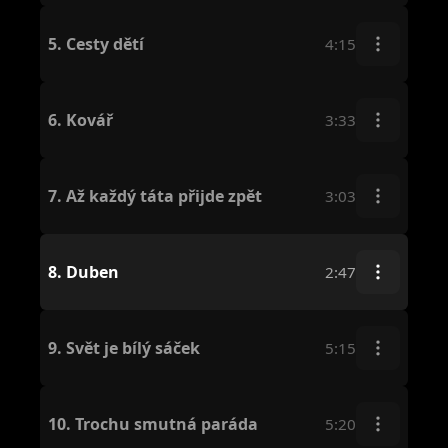
5.
Cesty dětí
4:15
6.
Kovář
3:33
7.
Až každý táta přijde zpět
3:03
8.
Duben
2:47
9.
Svět je bílý sáček
5:15
10.
Trochu smutná paráda
5:20