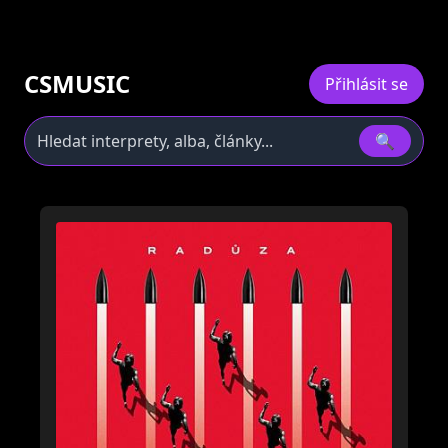
CSMUSIC
Přihlásit se
🔍