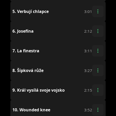
5.
Verbují chlapce
3:01
6.
Josefína
2:12
7.
La finestra
3:11
8.
Šípková růže
3:27
9.
Král vysílá svoje vojsko
2:15
10.
Wounded knee
3:52