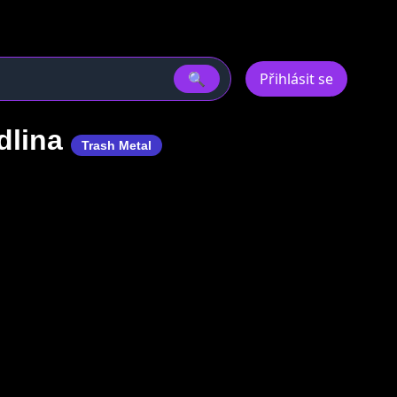
🔍
Přihlásit se
dlina
Trash Metal