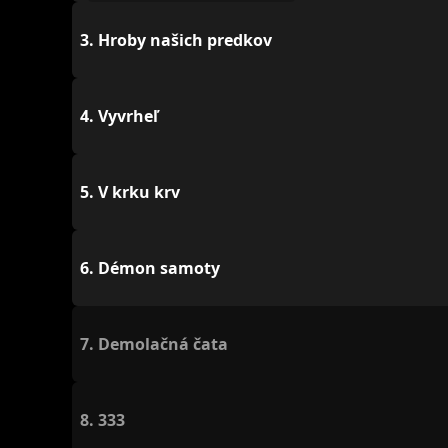
3.
Hroby našich predkov
4.
Vyvrheľ
5.
V krku krv
6.
Démon samoty
7.
Demolačná čata
8.
333