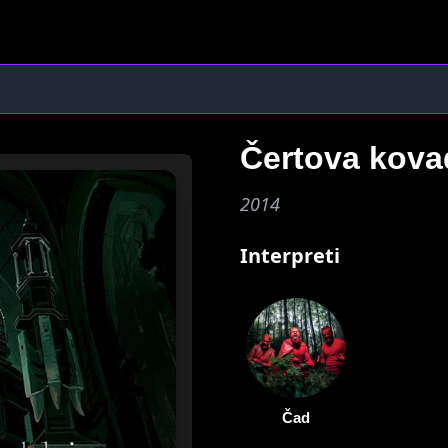
Čertova kova
2014
Interpreti
Čad