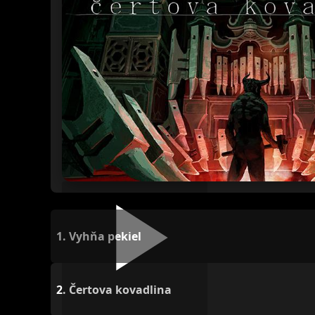
1.
Vyhňa pekiel
2.
Čertova kovadlina