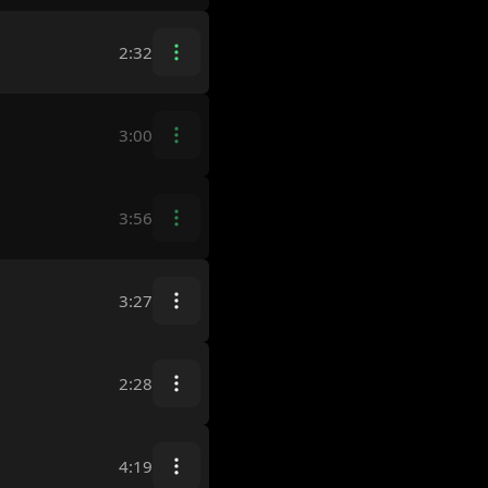
2:32
3:00
3:56
3:27
2:28
4:19