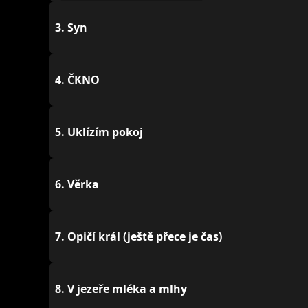
3.
Syn
4.
ČKNO
5.
Uklízím pokoj
6.
Věrka
7.
Opičí král (ještě přece je čas)
8.
V jezeře mléka a mlhy