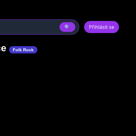
🔍
Přihlásit se
ce
Folk Rock