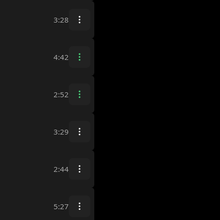
3:28
4:42
2:52
3:29
2:44
5:27