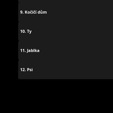
9.
Kočičí dům
10.
Ty
11.
Jablka
12.
Psi