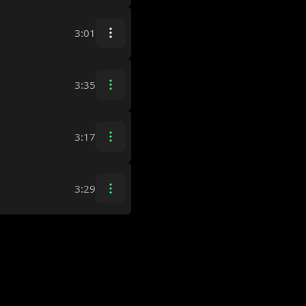
3:01
3:35
3:17
3:29