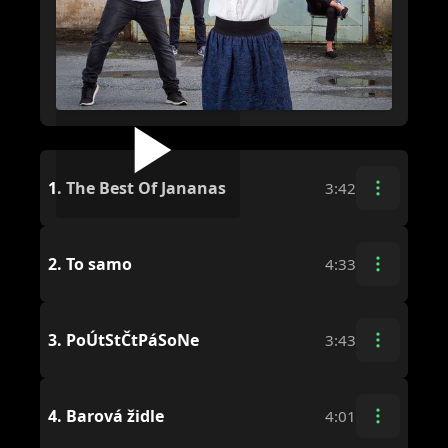
1.
The Best Of Jananas
3:42
2.
To samo
4:33
3.
PoÚtStČtPáSoNe
3:43
4.
Barová židle
4:01