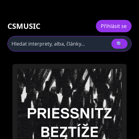
CSMUSIC
Přihlásit se
🔍