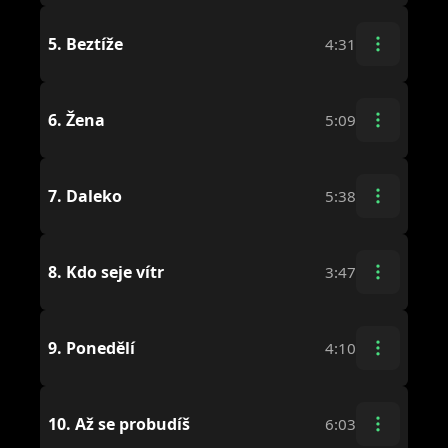
5.
Beztíže
4:31
6.
Žena
5:09
7.
Daleko
5:38
8.
Kdo seje vítr
3:47
9.
Ponedělí
4:10
10.
Až se probudíš
6:03