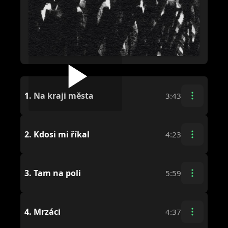
1.
Na kraji města
3:43
2.
Kdosi mi říkal
4:23
3.
Tam na poli
5:59
4.
Mrzáci
4:37