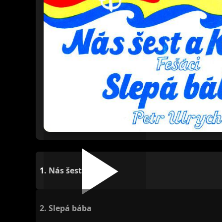
1.
Nás šest a Klára
2.
Slepá bába