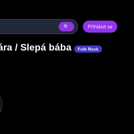
🔍
Přihlásit se
ára / Slepá bába
Folk Rock