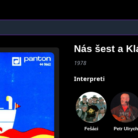
Nás šest a Kl
1978
Interpreti
Fešáci
Petr Ulrych