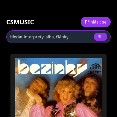
CSMUSIC
Přihlásit se
🔍