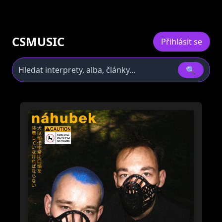
CSMUSIC
Přihlásit se
🔍