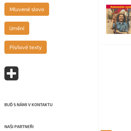
Mluvené slovo
Umění
Písňové texty
BUĎ S NÁMI V KONTAKTU
NAŠI PARTNEŘI