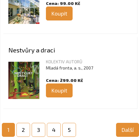
Cena: 99.00 Kč
Koupit
Nestvůry a draci
KOLEKTIV AUTORŮ
Mladá fronta, a. s., 2007
Cena: 299.00 Kč
Koupit
1
2
3
4
5
Další