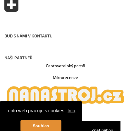
BUĎ S NÁMI V KONTAKTU
NAŠI PARTNEŘI
Cestovatelský portál
Mikrorecenze
Tento web pracuje s cookies.
Info
Souhlas
© Copyright 2020
CS MUSIC
Zpět nahoru