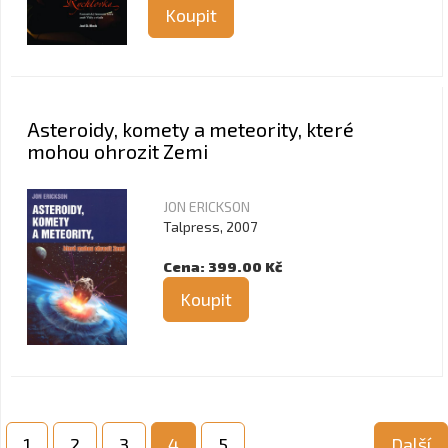
Koupit
Asteroidy, komety a meteority, které
mohou ohrozit Zemi
JON ERICKSON
Talpress, 2007
Cena: 399.00 Kč
Koupit
1
2
3
4
5
Další