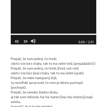
0:00 / 2:01
Prepáč, že som jediný, čo hreší,
všetci ste bez chyby, tak to ma veľmi teší, (prepááááččč)
Prepáč, že som jediný, čo hreší, [hreš-reš-reš]
všetci ste bez (jea) chyby, tak to ma veľmi (yeah)
Prepáč, že mám nadupaný štýl,
ty nestíháš zpracovať, čo som ja dávno pochopil
(pochopil),
Prepáč, že nemám žiadnu školu,
aj tak som milionár, ha-ha-hateri [hej-hej-hejtery] majú
smolu,
(prepáč), že ti kazím mládež,