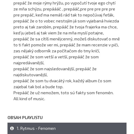
prepáč že moje rýmy hrýžu, po vypočutí tvoje ego chytí
ze mňa schýzu, prepáááč , prepááč,pre pre pre pre pre
pre prepáč, keď ma nemáš rád tak to nepočúvaj feťák,
prepááč že o to vobec nestojím já som vyjebaná hviezda
preto aj tak zarobím, prepááč že tvoja frajerka ma chce,
keď ju jebeš aj tak viem že na mňa myslí potajne,
prepááč že sa cítíš menějcenný, možeš diskutovať o mně
to ti fakt pomože ver mi, prepááč že mam recenzie v piči,
zas nějaký odborník za počítačom do tmy kričí,
prepááč že som vetší a vetší, prepááč že som
najpredávanější,
prepááč že som najsledovanější, prepááč že
najdiskutovanější,
prepááč že som tu dvacátý rok, každý album čo som
zajebal tak bol a bude top.
Prepááč že už nemožem, toto sú fakty som fenomén.
All kind of music.
OBSAH PLAYLISTU
1. Rytmus - Fenomen