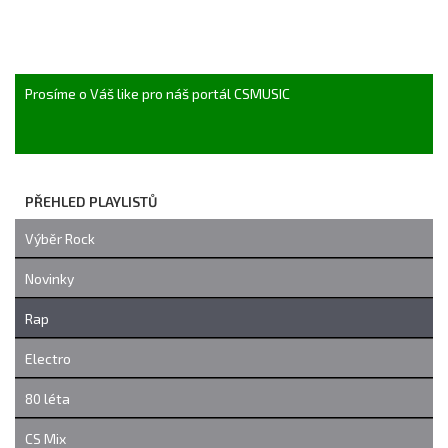
Prosíme o Váš like pro náš portál CSMUSIC
PŘEHLED PLAYLISTŮ
Výběr Rock
Novinky
Rap
Electro
80 léta
CS Mix