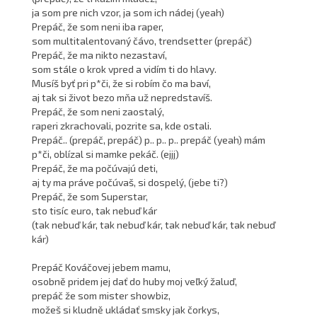
ja som pre nich vzor, ja som ich nádej (yeah)
Prepáč, že som neni iba raper,
som multitalentovaný čávo, trendsetter (prepáč)
Prepáč, že ma nikto nezastaví,
som stále o krok vpred a vidím ti do hlavy.
Musíš byť pri p*či, že si robím čo ma baví,
aj tak si život bezo mňa už nepredstavíš.
Prepáč, že som neni zaostalý,
raperi zkrachovali, pozrite sa, kde ostali.
Prepáč.. (prepáč, prepáč) p.. p.. p.. prepáč (yeah) mám
p*či, oblízal si mamke pekáč. (ejjj)
Prepáč, že ma počúvajú deti,
aj ty ma práve počúvaš, si dospelý, (jebe ti?)
Prepáč, že som Superstar,
sto tisíc euro, tak nebuď kár
(tak nebuď kár, tak nebuď kár, tak nebuď kár, tak nebuď
kár)
Prepáč Kováčovej jebem mamu,
osobně pridem jej dať do huby moj veľký žaluď,
prepáč že som mister showbiz,
možeš si kludně ukládať smsky jak čorkys,