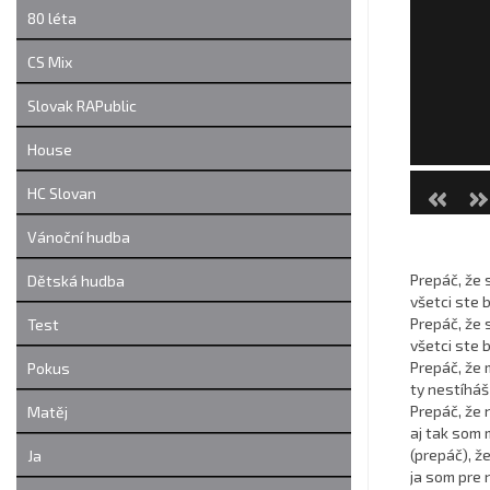
80 léta
CS Mix
Slovak RAPublic
House
HC Slovan
Vánoční hudba
Prepáč, že s
Dětská hudba
všetci ste 
Prepáč, že s
Test
všetci ste b
Prepáč, že
Pokus
ty nestíháš
Prepáč, že 
Matěj
aj tak som 
(prepáč), že
Ja
ja som pre n