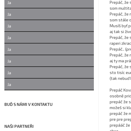
Prepáč, že 
Ja
som multita
Prepáč, že 
Ja
som stále o 
Musíš byť pr
Ja
aj tak si ž
Prepáč, že 
Ja
raperi zkrac
Prepáč.. (pr
Ja
Prepáč, že 
aj ty ma prá
Ja
Prepáč, že 
sto tisíc eu
Ja
(tak nebuď 
Ja
Prepáč Kov
osobně prid
prepáč že 
BUĎ S NÁMI V KONTAKTU
možeš si kl
prepáč že m
pre pre pre
prepááč že 
NAŠI PARTNEŘI
chce,