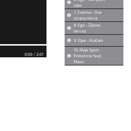
nám
7. Zverina - Dve
strany mince
8. Ego - Žijeme
len raz
9. Elpe - Kráčam
10. Majk Spirit -
0:00 / 2:01
Primetime feat.
Maxo