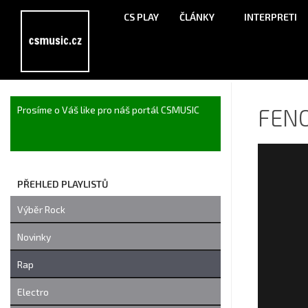
CS PLAY
ČLÁNKY
INTERPRETI
FEN
Prosíme o Váš like pro náš portál CSMUSIC
PŘEHLED PLAYLISTŮ
Výběr Rock
Novinky
Rap
Electro