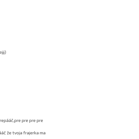
jjj)
repááč,pre pre pre pre
ááč že tvoja frajerka ma