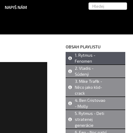
NAPIŠ NÁM
OBSAH PLAYLISTU
1. Rytmus -
Fenomen
2. Vladis -
Súdený
3. Mike Trafik -
Něco jako klid-
crack
4. Ben Cristovao
- Molly
5. Rytmus - Deti
stratenej
generácie
6. Ego - Noc patrí