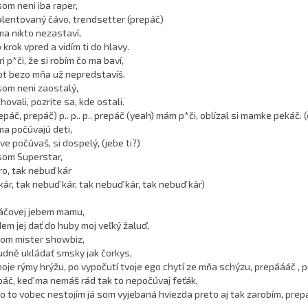
som neni iba raper,
lentovaný čávo, trendsetter (prepáč)
ma nikto nezastaví,
krok vpred a vidím ti do hlavy.
i p*či, že si robím čo ma baví,
ivot bezo mňa už nepredstavíš.
som neni zaostalý,
hovali, pozrite sa, kde ostali.
epáč, prepáč) p.. p.. p.. prepáč (yeah) mám p*či, oblízal si mamke pekáč. (e
ma počúvajú deti,
ve počúvaš, si dospelý, (jebe ti?)
som Superstar,
ro, tak nebuď kár
kár, tak nebuď kár, tak nebuď kár, tak nebuď kár)
áčovej jebem mamu,
em jej dať do huby moj veľký žaluď,
som mister showbiz,
udně ukládať smsky jak čorkys,
oje rýmy hrýžu, po vypočutí tvoje ego chytí ze mňa schýzu, prepáááč , p
páč, keď ma nemáš rád tak to nepočúvaj feťák,
o to vobec nestojím já som vyjebaná hviezda preto aj tak zarobím, prep