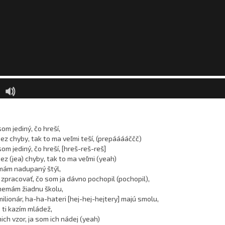
om jediný, čo hreší,
bez chyby, tak to ma veľmi teší, (prepááááččč)
om jediný, čo hreší, [hreš-reš-reš]
ez (jea) chyby, tak to ma veľmi (yeah)
 mám nadupaný štýl,
 zpracovať, čo som ja dávno pochopil (pochopil),
nemám žiadnu školu,
milionár, ha-ha-hateri [hej-hej-hejtery] majú smolu,
 ti kazím mládež,
ich vzor, ja som ich nádej (yeah)