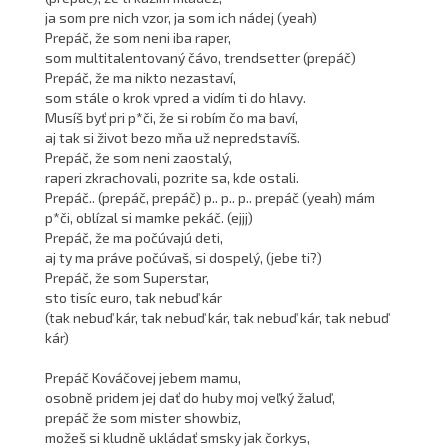
ja som pre nich vzor, ja som ich nádej (yeah)
Prepáč, že som neni iba raper,
som multitalentovaný čávo, trendsetter (prepáč)
Prepáč, že ma nikto nezastaví,
som stále o krok vpred a vidím ti do hlavy.
Musíš byť pri p*či, že si robím čo ma baví,
aj tak si život bezo mňa už nepredstavíš.
Prepáč, že som neni zaostalý,
raperi zkrachovali, pozrite sa, kde ostali.
Prepáč.. (prepáč, prepáč) p.. p.. p.. prepáč (yeah) mám
p*či, oblízal si mamke pekáč. (ejjj)
Prepáč, že ma počúvajú deti,
aj ty ma práve počúvaš, si dospelý, (jebe ti?)
Prepáč, že som Superstar,
sto tisíc euro, tak nebuď kár
(tak nebuď kár, tak nebuď kár, tak nebuď kár, tak nebuď
kár)
Prepáč Kováčovej jebem mamu,
osobně pridem jej dať do huby moj veľký žaluď,
prepáč že som mister showbiz,
možeš si kludně ukládať smsky jak čorkys,