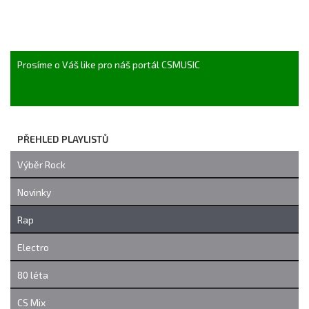
Prosíme o Váš like pro náš portál CSMUSIC
PŘEHLED PLAYLISTŮ
Výběr Rock
Novinky
Rap
Electro
80 léta
CS Mix