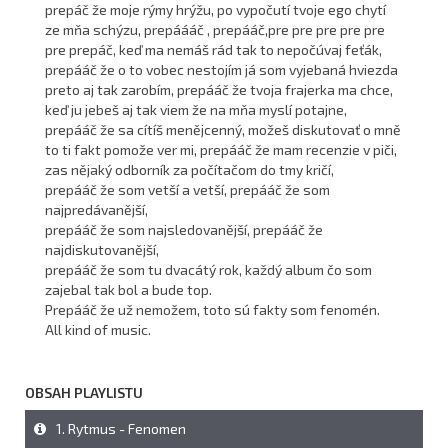
prepáč že moje rýmy hrýžu, po vypočutí tvoje ego chytí
ze mňa schýzu, prepáááč , prepááč,pre pre pre pre pre
pre prepáč, keď ma nemáš rád tak to nepočúvaj feťák,
prepááč že o to vobec nestojím já som vyjebaná hviezda
preto aj tak zarobím, prepááč že tvoja frajerka ma chce,
keď ju jebeš aj tak viem že na mňa myslí potajne,
prepááč že sa cítíš menějcenný, možeš diskutovať o mně
to ti fakt pomože ver mi, prepááč že mam recenzie v piči,
zas nějaký odborník za počítačom do tmy kričí,
prepááč že som vetší a vetší, prepááč že som
najpredávanější,
prepááč že som najsledovanější, prepááč že
najdiskutovanější,
prepááč že som tu dvacátý rok, každý album čo som
zajebal tak bol a bude top.
Prepááč že už nemožem, toto sú fakty som fenomén.
All kind of music.
OBSAH PLAYLISTU
1. Rytmus - Fenomen