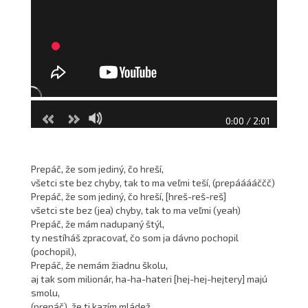
0:00 / 2:01
Prepáč, že som jediný, čo hreší,
všetci ste bez chyby, tak to ma veľmi teší, (prepááááččč)
Prepáč, že som jediný, čo hreší, [hreš-reš-reš]
všetci ste bez (jea) chyby, tak to ma veľmi (yeah)
Prepáč, že mám nadupaný štýl,
ty nestíháš zpracovať, čo som ja dávno pochopil
(pochopil),
Prepáč, že nemám žiadnu školu,
aj tak som milionár, ha-ha-hateri [hej-hej-hejtery] majú
smolu,
(prepáč), že ti kazím mládež,