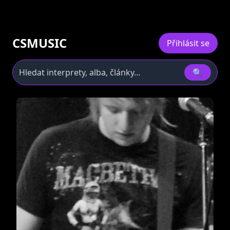
CSMUSIC
Přihlásit se
🔍