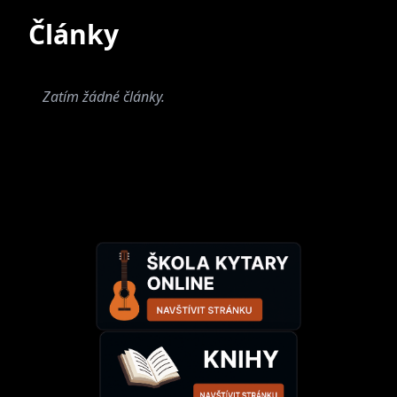
Současné
Bývalé
Články
Zatím žádné články.
We On The
Moon