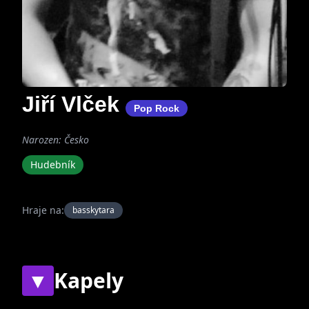
Jiří Vlček
Pop Rock
Narozen: Česko
Hudebník
Hraje na:
basskytara
▼
Kapely