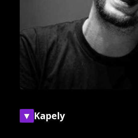
▼
Kapely
Současné
Bývalé