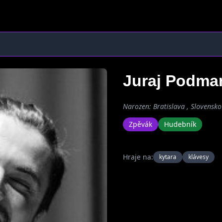
Juraj Podma
Narozen: Bratislava , Slovensko
Zpěvák
Hudebník
Hraje na:
kytara
klávesy