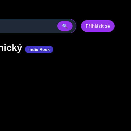
🔍
Přihlásit se
nický
Indie Rock