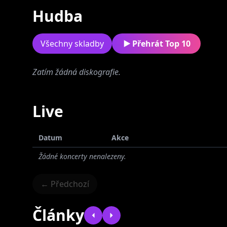
Hudba
Všechny skladby
Přehrát Top 10
Zatím žádná diskografie.
Billy Barman
Live
Datum
Akce
Žádné koncerty nenalezeny.
← Předchozí
Články