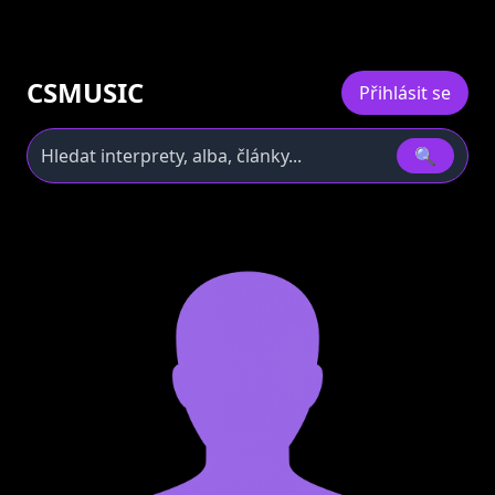
CSMUSIC
Přihlásit se
🔍