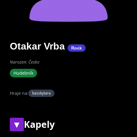
Otakar Vrba
Rock
Narozen: Česko
Hudebník
Hraje na:
basskytara
▼
Kapely