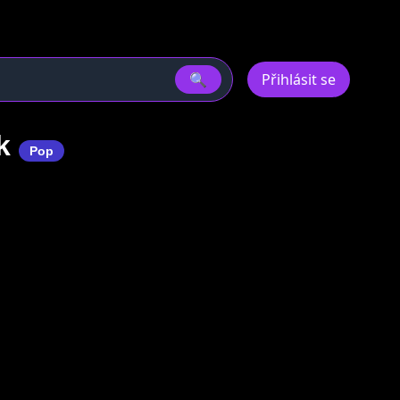
🔍
Přihlásit se
ek
Pop