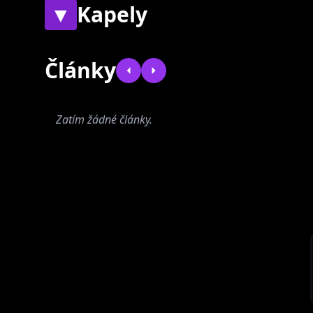
▼
Kapely
Současné
Bývalé
Články
Zatím žádné články.
EzyWay