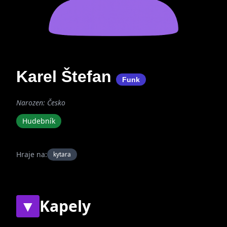
Karel Štefan
Funk
Narozen: Česko
Hudebník
Hraje na:
kytara
▼
Kapely