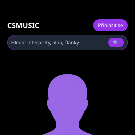
CSMUSIC
Přihlásit se
🔍