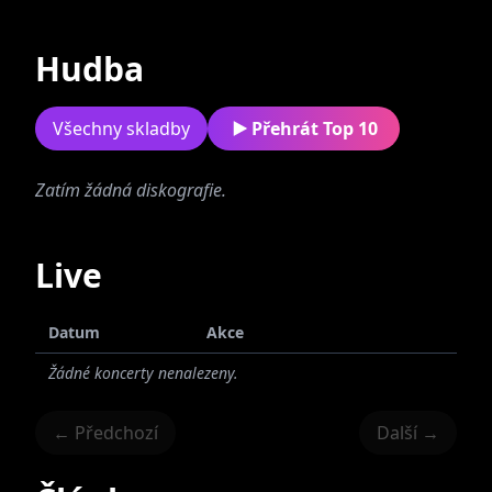
Současné
Bývalé
Hudba
Všechny skladby
Přehrát Top 10
Zatím žádná diskografie.
Holy Fanda and
the Reverends
Live
Datum
Akce
Žádné koncerty nenalezeny.
← Předchozí
Další →