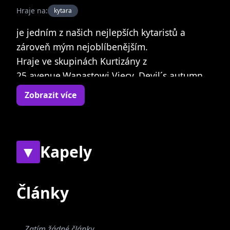
Hraje na:
kytara
je jedním z našich nejlepších kytaristů a
zároveň mým nejoblíbenějším.
Hraje ve skupinách Kurtizány z
25.avenue,Wanastowi Vjecy, Devil´s autumn.
Skládá texty a hudbu Anně K.
Zobrazit více
Dříve půsodil ve skupinách Lucie,Kollerband a
hrál s Danielem Landou.
▼
Kapely
Současné
Bývalé
Články
Zatím žádné články.