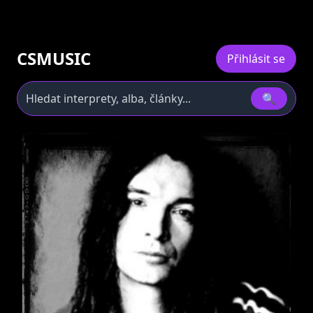
CSMUSIC
Přihlásit se
🔍