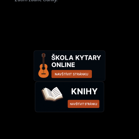
Wanastowi
Kurtizány z 25.
Vjecy
avenue