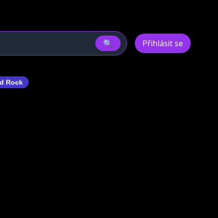
🔍
Přihlásit se
d Rock