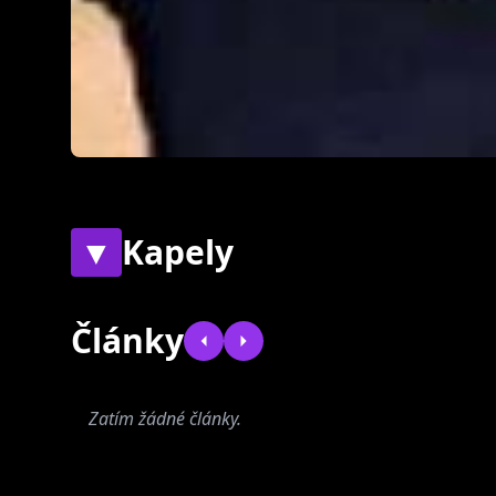
▼
Kapely
Současné
Bývalé
Články
Zatím žádné články.