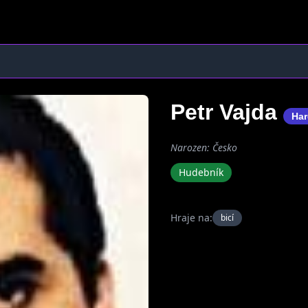
Petr Vajda
Har
Narozen: Česko
Hudebník
Hraje na:
bicí