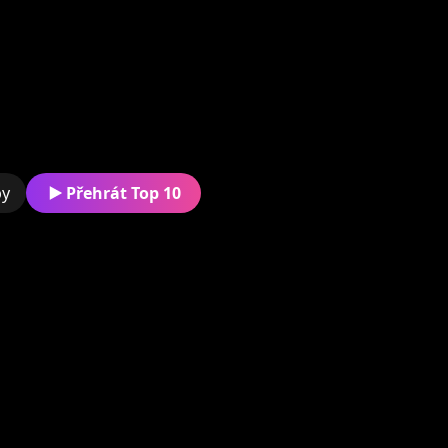
Kytarista, skladatel, text
legendárním Katapultu (
podotknout, že za všech 
neotřesitelnou pozici čl
hraje a skládá, naprosto
Muzikant, kterého jeho n
by
Přehrát Top 10
letech takovou silou, že
vzdělání a vrhl se na mu
tuto svoji "riskantní" vo
od samého začátku své 
muziku žije, celým svým
nenapodobitelným způso
je jedinečná a zvláštní v
přirozeně smíchává syro
přímočará pocitovost a 