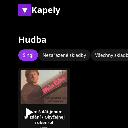
▼
Kapely
Současné
Bývalé
Hudba
Singl
Nezařazené skladby
Všechny sklad
Katapult
Nesmíš dát jenom
na zdání / Obyčejnej
rokenrol