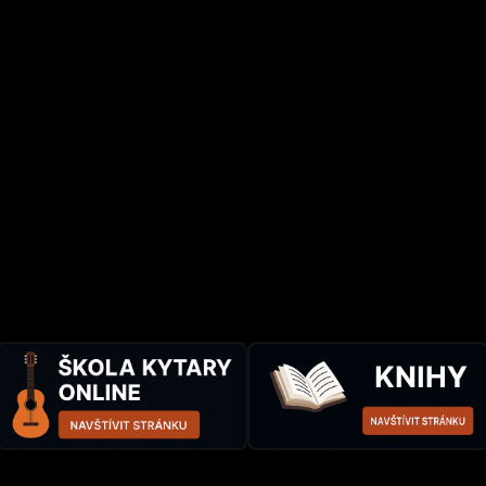
gratulovat, protože ust
kámen víry v sebe a svo
Člověk, který čte modern
přirozeně a vřele bavit 
literatuře jistě nediskutu
Člověk, který dokáže m
převést do textu své pís
nic) tak srozumitelně, 
knihu nedržel v životě v