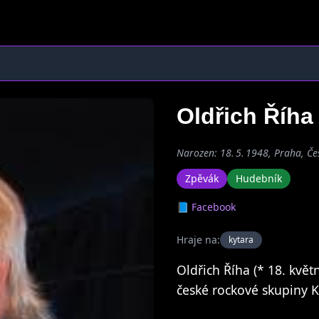
Oldřich Říh
Narozen: 18. 5. 1948, Praha, Če
Zpěvák
Hudebník
📘 Facebook
Hraje na:
kytara
Oldřich Říha (* 18. kvě
české rockové skupiny K