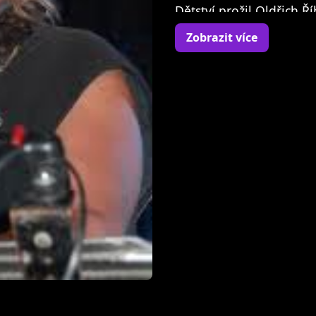
Dětství prožil Oldřich Ří
Cihlářce, kde žil u babi
Zobrazit více
dobrodružné literatury.
začal se Oldřich Říha na
do té doby, dokud ho úpln
nad vším ostatním. V s
Hudební kariéru začínal
poté působil ve skupin
která se v roce 1975 pře
Anatoli Kohout)
Je znám také pod přezdí
Mezi jeho nejslavnější 
dráha, Blues, Já nesníd