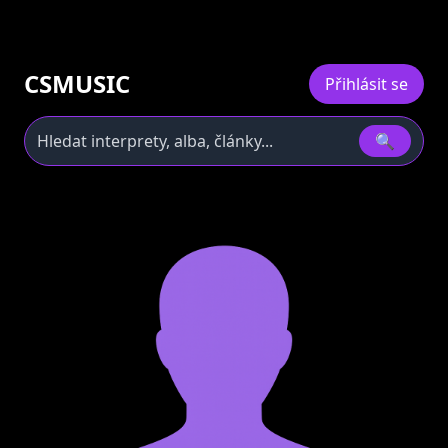
CSMUSIC
Přihlásit se
🔍