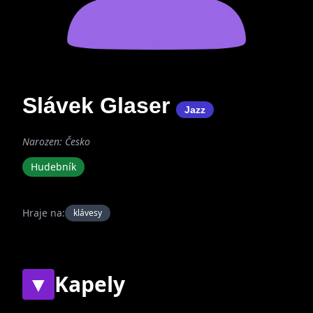
Slávek Glaser
Jazz
Narozen: Česko
Hudebník
Hraje na:
klávesy
▼
Kapely