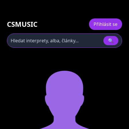
CSMUSIC
Přihlásit se
🔍