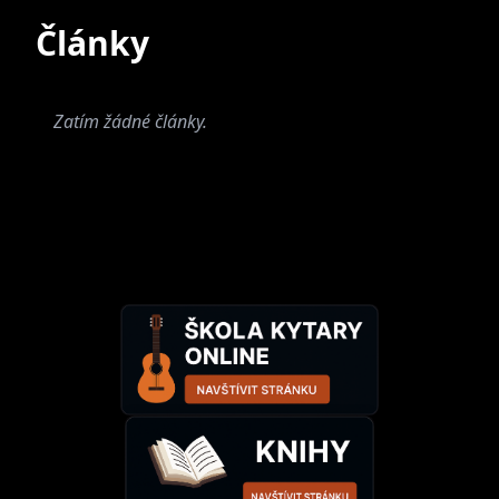
Současné
Bývalé
Články
Zatím nebyly přiřazeny
žádné skupiny.
Zatím žádné články.