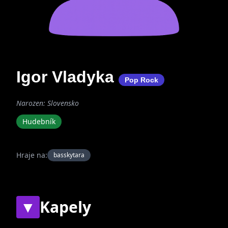
Igor Vladyka
Pop Rock
Narozen: Slovensko
Hudebník
Hraje na:
basskytara
▼
Kapely