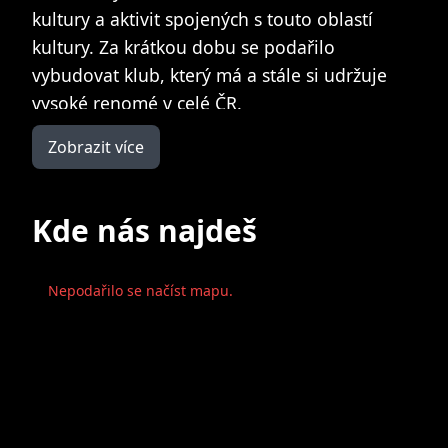
kultury a aktivit spojených s touto oblastí
kultury. Za krátkou dobu se podařilo
vybudovat klub, který má a stále si udržuje
vysoké renomé v celé ČR.
Image
Zobrazit více
V roce 1991 došlo k delimitaci a Divadlo pod
lampou funguje jako samostatná příspěvková
organizace zřizovaná Městem Plzní.
Kde nás najdeš
Prostory, ve kterých Divadlo pod lampou sídlí,
byly v restituci vráceny původnímu majiteli a
Nepodařilo se načíst mapu.
organizace byla v těchto prostorách v nájmu.
Město Plzeň rozhodlo o odkoupení tohoto
objektu do majetku města za účelem
vybudování kulturně sociálního centra, kde
budou pod jednou střechou sídlit kulturní
aktivity (DPL) a sociální aktivity (Centrum