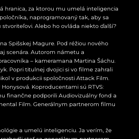
ká hranica, za ktorou mu umelá inteligencia
spoločníka, naprogramovaný tak, aby sa
 stvoriteľovi. Alebo ho ovláda niekto ďalší?
a na Spišskej Magure. Pod réžiou nového
l aj scenára. Autorom námetu a
olupracovníka – kameramana Martina Šáchu.
Popri titulnej dvojici si vo filme zahrali
ol v produkcii spoločnosti Attack Film.
er Honysová. Koproducentami sú RTVS:
lmu finančne podporili Audiovizuálny fond a
tinental Film. Generálnym partnerom filmu
ológie a umelú inteligenciu. Ja verím, že
a rozhodli stať sa generálnym partnerom