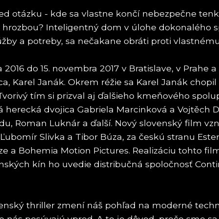
pred otázku - kde sa vlastne končí nebezpečne ten
o hrozbou? Inteligentný dom v úlohe dokonalého 
 túžby a potreby, sa nečakane obráti proti vlastnému
a 2016 do 15. novembra 2017 v Bratislave, v Prahe 
ca, Karel Janák. Okrem réžie sa Karel Janák chopi
 Tvorivý tím si prizval aj ďalšieho kmeňového sp
herecká dvojica Gabriela Marcinková a Vojtěch Dyk. 
, Roman Luknár a ďalší. Nový slovenský film vznik
Ľubomír Slivka a Tibor Búza, za českú stranu Est
ize a Bohemia Motion Pictures. Realizáciu tohto fi
enských kín ho uvedie distribučná spoločnosť Con
ovenský thriller zmení náš pohľad na moderné techn
ie nás posúvajú vpred. A to je dôvod, prečo sme s