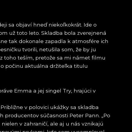
ji sa objaví hneď niekoľkokrát. Ide o
om už toto leto. Skladba bola zverejnená
ne tak dokonale zapadla k atmosfére ich
ničku tvorili, netušila som, že by ju
a z toho teším, pretože sa mi námet filmu
 počinu aktuálna držiteľka titulu
ráve Emma a jej singel Try, hrajúci v
 Približne v polovici ukážky sa skladba
ch producentov súčasnosti Peter Pann. „Po
ielen v zahraničí, ale aj u nás vznikajú
hiphopovými prvkami, kde som vysamploval