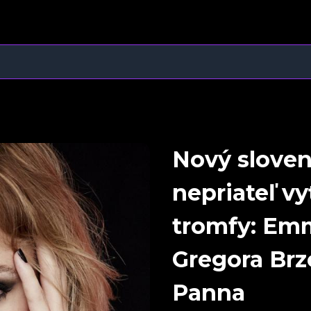
Nový sloven
nepriateľ v
tromfy: Em
Gregora Brz
Panna