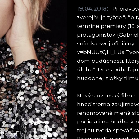
19.04.2018:
Pripravov
zverejňuje týždeň čo 
termíne premiéry (16.
protagonistov (Gabrie
snímka svoj oficiálny
v=bNUUtQH_LUs Tvorcov
dom budúcnosti, ktorý
úlohu“. Dnes odhaľujú 
hudobnej zložky filmu
Nový slovenský film s
hneď troma zaujímavos
renomované mená slov
podieľali na hudbe k 
trojicu tvoria speváč
Brzobohatý a produce