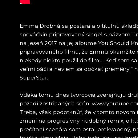
Emma Drobná sa postarala o titulnú skladbu
speváčkin pripravovaný singel s názvom Tr
na jeseň 2017 na jej albume You Should K
pripravovaného filmu, že Emmu okamžite oslo
niekedy niekto použil do filmu. Keď som sa
veľmi páči a neviem sa dočkať premiéry,“ n
SuperStar.
Vďaka tomu dnes tvorcovia zverejňujú druhú 
pozadí zostrihaných scén: www.youtube.
Treba, však podotknúť, že v tomto novom trai
zmení na progresívny hudobný remix, o kto
prečítaní scenára som ostal prekvapený, na
takéto filmy. Moja úloha bola, dotvoriť hu