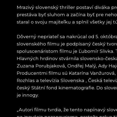
Mrazivý slovenský thriller postaví diváka 
prestáva byť sluhom a začína byť pre neh
staral o svoju majiteľku a splnil všetky jej
Dôverný nepriateľ sa nakrúcal od 5. októbr
slovenského filmu je podpísaný český tvor
spoluscenáristom filmu je Ľubomír Slivka.
Hlavných hrdinov stvárnila slovensko-česká 
Zuzana Porubjaková, Ondřej Malý, Ady Hajdu
Producentmi filmu sú Katarína Vanžurová, 
Rozhlas a televízia Slovenska , Česká telev
český Státní fond kinematografie. Do slov
je innogy.
„Autori filmu tvrdia, že tento napínavý sl
na inovácie nezanevrieme, pretože práve t