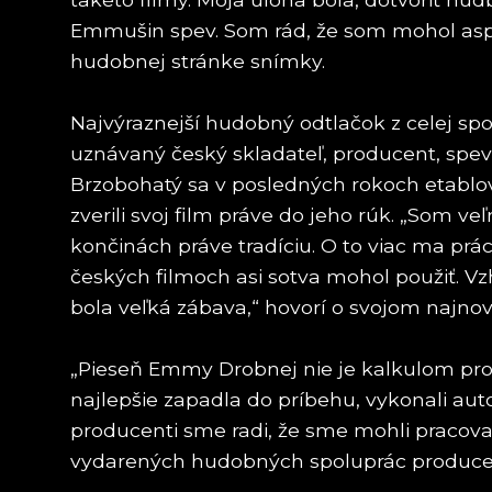
Emmušin spev. Som rád, že som mohol aspoň t
hudobnej stránke snímky.
Najvýraznejší hudobný odtlačok z celej spo
uznávaný český skladateľ, producent, spevá
Brzobohatý sa v posledných rokoch etablov
zverili svoj film práve do jeho rúk. „Som veľ
končinách práve tradíciu. O to viac ma prác
českých filmoch asi sotva mohol použiť. Vz
bola veľká zábava,“ hovorí o svojom najn
„Pieseň Emmy Drobnej nie je kalkulom prod
najlepšie zapadla do príbehu, vykonali au
producenti sme radi, že sme mohli pracova
vydarených hudobných spoluprác producent