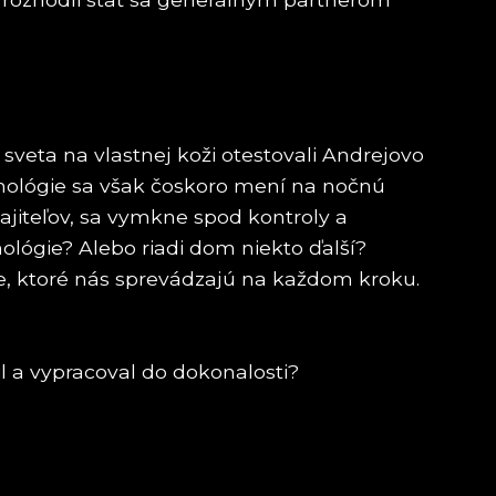
sveta na vlastnej koži otestovali Andrejovo
chnológie sa však čoskoro mení na nočnú
majiteľov, sa vymkne spod kontroly a
nológie? Alebo riadi dom niekto ďalší?
e, ktoré nás sprevádzajú na každom kroku.
il a vypracoval do dokonalosti?