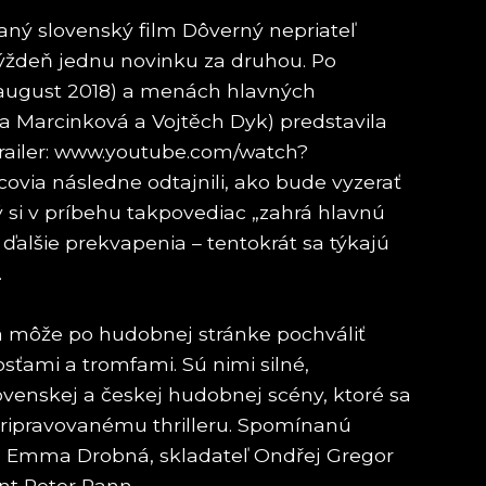
aný slovenský film Dôverný nepriateľ
týždeň jednu novinku za druhou. Po
 august 2018) a menách hlavných
la Marcinková a Vojtěch Dyk) predstavila
 trailer: www.youtube.com/watch?
ia následne odtajnili, ako bude vyzerať
 si v príbehu takpovediac „zahrá hlavnú
ďalšie prekvapenia – tentokrát sa týkajú
.
a môže po hudobnej stránke pochváliť
ťami a tromfami. Sú nimi silné,
enskej a českej hudobnej scény, ktoré sa
pripravovanému thrilleru. Spomínanú
ka Emma Drobná, skladateľ Ondřej Gregor
nt Peter Pann.