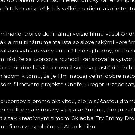
akto prispieť k tak veľkému dielu, ako je tento fi
mínanej trojice do finálnej verzie filmu vtisol O
k a multiinštrumentalista so slovenskými koreňmi 
al ako vyhľadávaný autor filmovej hudby, preto n
mi rád, že sa tvorcovia rozhodli zariskovať a vytvor
a na hudbe bavila a dovolil som sa pustiť do orche
hľadom k tomu, že je film naozaj veľmi dobre nato
ovšom filmovom projekte Ondřej Gregor Brzobohatý
ucentov a promo aktivitou, ale je súčasťou dram
tori hudby malé úpravy v jej aranžmáne, čím ju za
ť s tak kreatívnym tímom. Skladba Try Emmy Drobn
i filmu zo spoločnosti Attack Film.