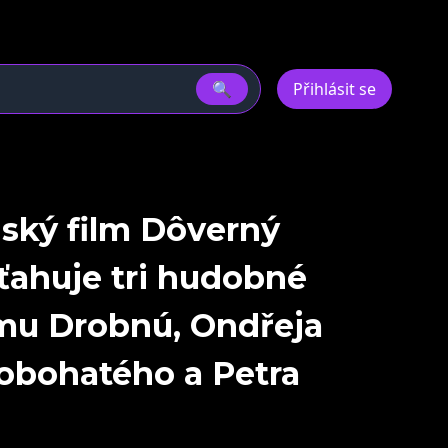
🔍
Přihlásit se
ský film Dôverný
yťahuje tri hudobné
mu Drobnú, Ondřeja
obohatého a Petra