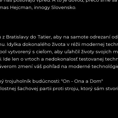
omas Hejcman, innogy Slovensko.
z Bratislavy do Tatier, aby na samote odrezaní od 
omu. Idylka dokonalého života v réžii modernej te
 bol vytvorený s cieľom, aby uľahčil životy svojich 
i. Ide len o vrtoch a nedokonalosť testovanej tech
 záverom zmení váš pohľad na moderné technológi
ný trojuholník budúcnosti: "On - Ona a Dom"
stnej šachovej partii proti stroju, ktorý sám stvor