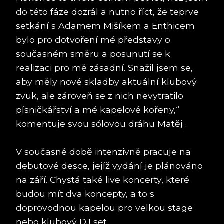
do této fáze dozrál a nutno říct, že teprve
setkání s Adamem Mišíkem a Enthicem
bylo pro dotvoření mé představy o
současném směru a posunutí se k
realizaci pro mě zásadní. Snažil jsem se,
aby měly nové skladby aktuální klubový
zvuk, ale zároveň se z nich nevytratilo
písničkářství a mé kapelové kořeny,“
komentuje svou sólovou dráhu Matěj .
V současné době intenzivně pracuje na
debutové desce, jejíž vydání je plánováno
na září. Chystá také live koncerty, které
budou mít dva koncepty, a to s
doprovodnou kapelou pro velkou stage
nebo klubový DJ set.