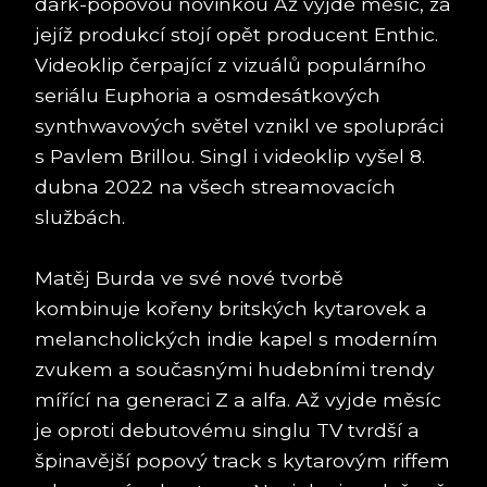
dark-popovou novinkou Až vyjde měsíc, za
jejíž produkcí stojí opět producent Enthic.
Videoklip čerpající z vizuálů populárního
seriálu Euphoria a osmdesátkových
synthwavových světel vznikl ve spolupráci
s Pavlem Brillou. Singl i videoklip vyšel 8.
dubna 2022 na všech streamovacích
službách.
Matěj Burda ve své nové tvorbě
kombinuje kořeny britských kytarovek a
melancholických indie kapel s moderním
zvukem a současnými hudebními trendy
mířící na generaci Z a alfa. Až vyjde měsíc
je oproti debutovému singlu TV tvrdší a
špinavější popový track s kytarovým riffem