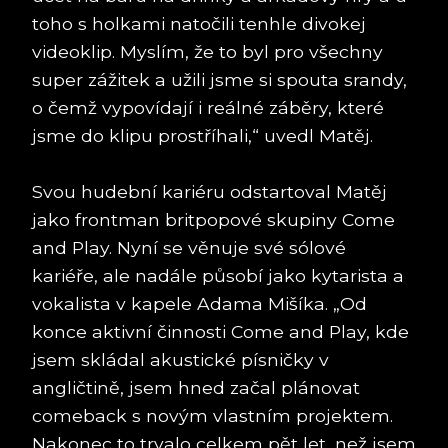
toho s holkami natočili tenhle divokej
videoklip. Myslím, že to byl pro všechny
super zážitek a užili jsme si spouta srandy,
o čemž vypovídají i reálné záběry, které
jsme do klipu prostříhali,“ uvedl Matěj.
Svou hudební kariéru odstartoval Matěj
jako frontman britpopové skupiny Come
and Play. Nyní se věnuje své sólové
kariéře, ale nadále působí jako kytarista a
vokalista v kapele Adama Mišíka. „Od
konce aktivní činnosti Come and Play, kde
jsem skládal akustické písničky v
angličtině, jsem hned začal plánovat
comeback s novým vlastním projektem.
Nakonec to trvalo celkem pět let, než jsem