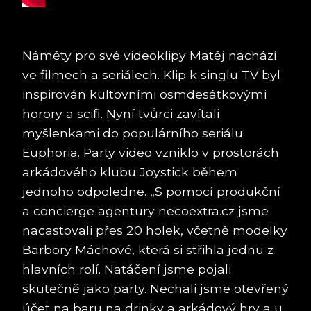
Náměty pro své videoklipy Matěj nachází
ve filmech a seriálech. Klip k singlu TV byl
inspirován kultovními osmdesátkovými
horory a scifi. Nyní tvůrci zavítali
myšlenkami do populárního seriálu
Euphoria. Party video vzniklo v prostorách
arkádového klubu Joystick během
jednoho odpoledne. „S pomocí produkční
a concierge agentury necoextra.cz jsme
nacastovali přes 20 holek, včetně modelky
Barbory Máchové, která si střihla jednu z
hlavních rolí. Natáčení jsme pojali
skutečně jako party. Nechali jsme otevřený
účet na baru na drinky a arkádový hry a u