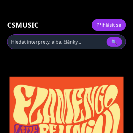
CSMUSIC
Přihlásit se
🔍