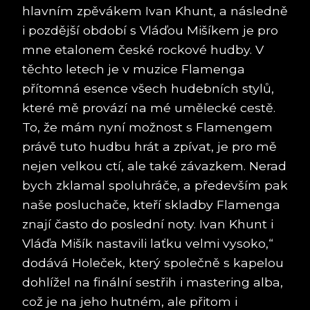
hlavním zpěvákem Ivan Khunt, a následně
i pozdější období s Vláďou Mišíkem je pro
mne etalonem české rockové hudby. V
těchto letech je v muzice Flamenga
přítomná esence všech hudebních stylů,
které mě provází na mé umělecké cestě.
To, že mám nyní možnost s Flamengem
právě tuto hudbu hrát a zpívat, je pro mě
nejen velkou ctí, ale také závazkem. Nerad
bych zklamal spoluhráče, a především pak
naše posluchače, kteří skladby Flamenga
znají často do poslední noty. Ivan Khunt i
Vláďa Mišík nastavili laťku velmi vysoko,“
dodává Holeček, který společně s kapelou
dohlížel na finální sestřih i mastering alba,
což je na jeho hutném, ale přitom i