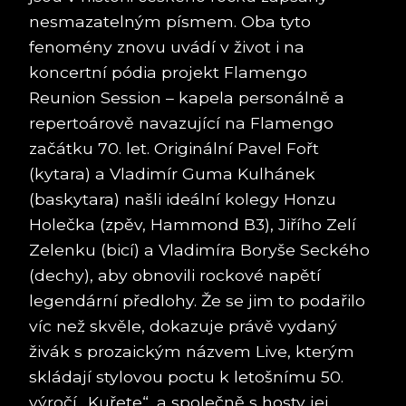
nesmazatelným písmem. Oba tyto
fenomény znovu uvádí v život i na
koncertní pódia projekt Flamengo
Reunion Session – kapela personálně a
repertoárově navazující na Flamengo
začátku 70. let. Originální Pavel Fořt
(kytara) a Vladimír Guma Kulhánek
(baskytara) našli ideální kolegy Honzu
Holečka (zpěv, Hammond B3), Jiřího Zelí
Zelenku (bicí) a Vladimíra Boryše Seckého
(dechy), aby obnovili rockové napětí
legendární předlohy. Že se jim to podařilo
víc než skvěle, dokazuje právě vydaný
živák s prozaickým názvem Live, kterým
skládají stylovou poctu k letošnímu 50.
výročí „Kuřete“, a společně s hosty jej