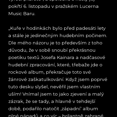
pokřtí 6. listopadu v pražském Lucerna
Music Baru.
„Kuře v hodinkách bylo před padesáti lety
a stále je jedinečným hudebním počinem.
Dle mého názoru je to především z toho
důvodu, že v sobě snoubí překrásnou
poetiku textů Josefa Kainara a nadčasové
hudební zpracování, které, třebaže jde o
rockové album, překračuje toto své
žánrové zaškatulkování. Když jsem poprvé
tuto desku slyšel, nevěřil jsem vlastním
uším! Vnímal jsem to jako zjevení a malý
zázrak, že se tady, a hlavně v tehdejší
době, podařilo natočit ‚západní‘ album
plné nápadů a co víc – brilantně zahrané.