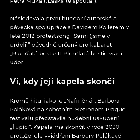
Petra Muka („Láska tě spoutá“).
Následovala první hudební autorská a
pěvecká spolupráce s Davidem Kollerem v
létě 2012 protestsong „Sami (jsme v
prdeli)“ původně určený pro kabaret
„Blonďatá bestie II: Blonďatá bestie vrací
úder“.
Ví, kdy její kapela skončí
Kromě hitu, jako je „Nafrněná“, Barbora
Poláková na sobotním Metronom Prague
festivalu představila hudební uskupení
„Ťupíci“. Kapela má skončit v roce 2030,
protože, dle vyjádření Barbory Polákové,