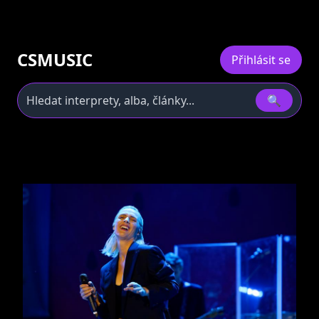
CSMUSIC
Přihlásit se
🔍