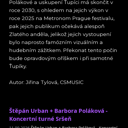
Polákové a uskupení Ťupíci má skončit v
roce 2030, s ohledem na jejich výkon v
roce 2025 na Metronom Prague festivalu,
pak jejich publikum očekává alespoň
Zlatého anděla, jelikož jejich vystoupení
bylo naprosto famózním vizuálním a
hudebním zážitkem. Překonat tento počin
bude opravdovým oříškem i při samotné
Ťupíky.
Autor: Jiřina Tylová, CSMUSIC
Štěpán Urban + Barbora Poláková -
Koncertní turné Sršeň
11.09.2026
Štěpán Urban + Barbora Poláková - Koncertní