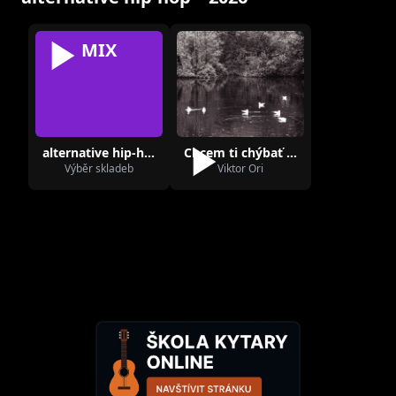
MIX
alternative hip-hop
Chcem ti chýbať (feat. Adam the World)
Výběr skladeb
Viktor Ori