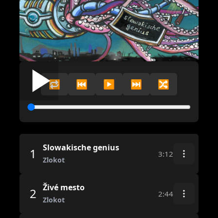
🔁
⏮️
▶️
⏭️
🔀
Slowakische genius
1
3:12
Zlokot
Živé mesto
2
2:44
Zlokot