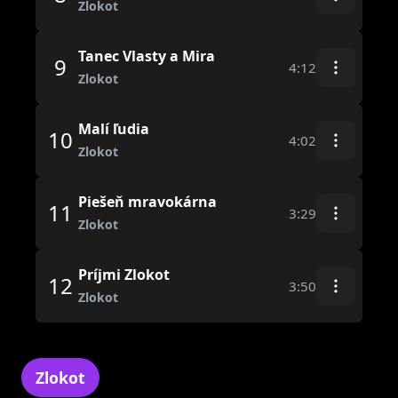
Zlokot
Tanec Vlasty a Mira
9
4:12
Zlokot
Malí ľudia
10
4:02
Zlokot
Piešeň mravokárna
11
3:29
Zlokot
Príjmi Zlokot
12
3:50
Zlokot
Zlokot