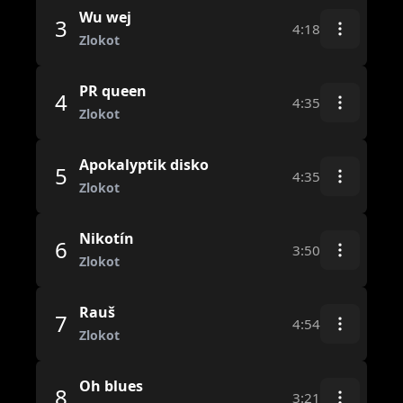
Wu wej
3
4:18
Zlokot
PR queen
4
4:35
Zlokot
Apokalyptik disko
5
4:35
Zlokot
Nikotín
6
3:50
Zlokot
Rauš
7
4:54
Zlokot
Oh blues
8
3:21