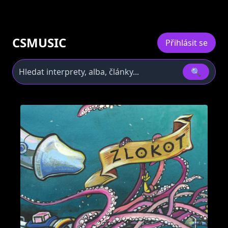
CSMUSIC
Přihlásit se
🔍