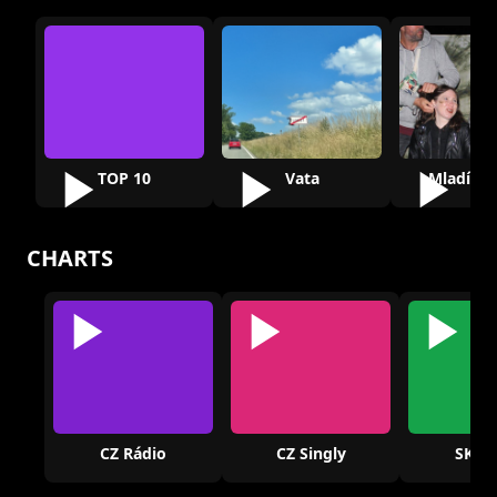
TOP 10
Vata
Mladí ot
CHARTS
CZ Rádio
CZ Singly
SK Rá