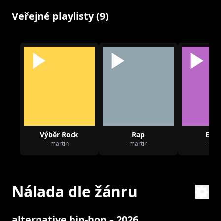
Veřejné playlisty (9)
Výběr Rock
Rap
Elec
martin
martin
mart
Nálada dle žánru
alternative hip-hop – 2026