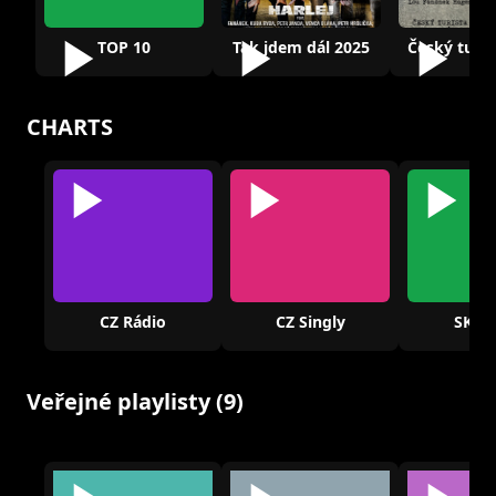
TOP 10
Tak jdem dál 2025
CHARTS
CZ Rádio
CZ Singly
SK Rá
Veřejné playlisty (9)