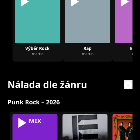
Výběr Rock
Rap
Elec
martin
martin
mart
Nálada dle žánru
Punk Rock – 2026
MIX