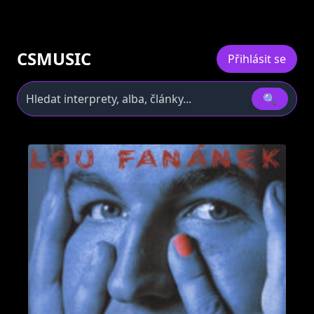
CSMUSIC
Přihlásit se
🔍