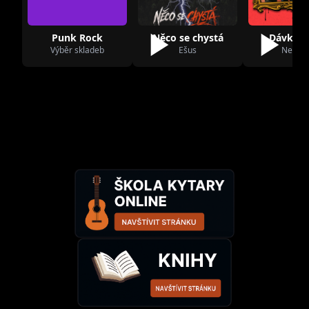
Punk Rock
Něco se chystá
Dávka št
Výběr skladeb
Ešus
Nežfal