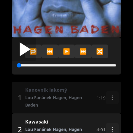
🔁
⏮️
▶️
⏭️
🔀
Kanovník lakomý
1
1:19
Lou Fanánek Hagen, Hagen
Baden
Kawasaki
2
4:01
Lou Fanánek Hagen, Hagen