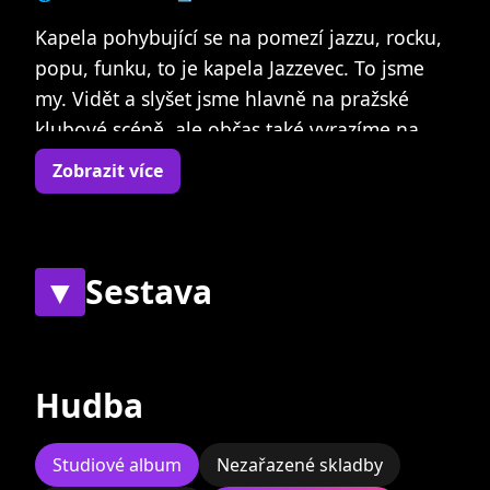
Kapela pohybující se na pomezí jazzu, rocku,
popu, funku, to je kapela Jazzevec. To jsme
my. Vidět a slyšet jsme hlavně na pražské
klubové scéně, ale občas také vyrazíme na
výlet. Členů máme sedm. V květnu roku 2015
Zobrazit více
jsme vydali svoje první CDčko Go Away a nyní
pracujeme na nových písničkách a aranžích.
Historie Jazzevce sahá až do roku 2012, kdy
▼
Sestava
jsme začali jako malá nenápadná bigbítová
kapela. Postupem času jsme se rozrostli ze
Současní
Bývalí
čtyř na členů sedm a v tomto počtu už jsme
Hudba
přeci jen poněkud nepřehlédnutelní.
Studiové album
Nezařazené skladby