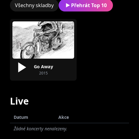
Všechny skladby
Přehrát Top 10
Jakub Kožela
Miroslav Nejdl
Go Away
Matěj Krečmer
Alžběta Lhotová
2015
Live
Datum
Akce
Aleš Rybář
Miroslava
Žádné koncerty nenalezeny.
Famfulíková