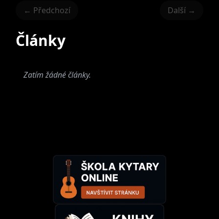
← Předchozí
Další →
Články
Bohuslav Zavřel
Zatím žádné články.