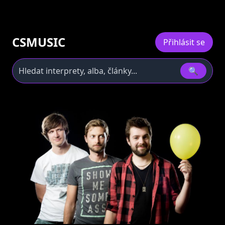
CSMUSIC
Přihlásit se
🔍