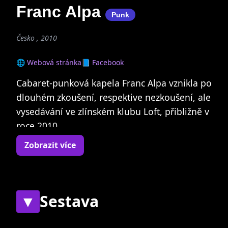
Franc Alpa
Punk
Česko , 2010
🌐 Webová stránka
📘 Facebook
Cabaret-punková kapela Franc Alpa vznikla po
dlouhém zkoušení, respektive nezkoušení, ale
vysedávání ve zlínském klubu Loft, přibližně v
roce 2010.
Zobrazit více
V roce 2017 se utvořilo zbrusu nové složení, a
sice Marek Příkazký (baskytara, zpěv) - Martin
Šramka (kytara, zpěv) - Petr Ptáček (bicí), které
vám opět dopřeje pořádný lidový nátěr.
▼
Sestava