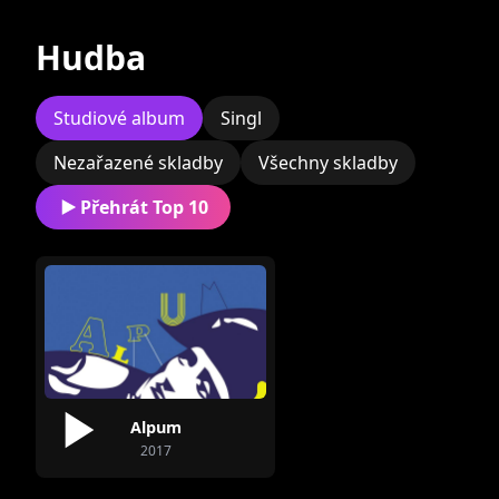
Současní
Bývalí
Hudba
Studiové album
Singl
Nezařazené skladby
Všechny skladby
Marek Příkazký
Martin Šramka
Přehrát Top 10
Petr Ptáček
Alpum
2017