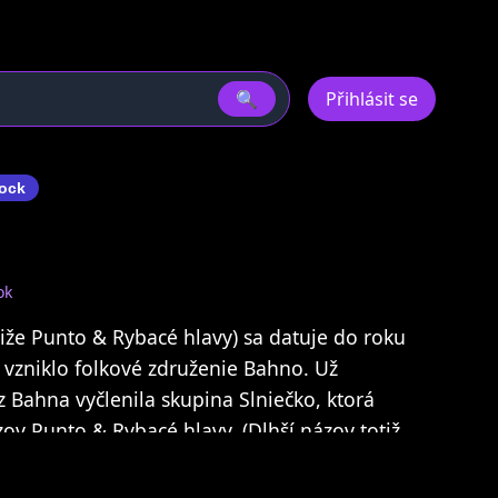
🔍
Přihlásit se
ock
ok
čiže Punto & Rybacé hlavy) sa datuje do roku
 vzniklo folkové združenie Bahno. Už
 Bahna vyčlenila skupina Slniečko, ktorá
zov Punto & Rybacé hlavy. (Dlhší názov totiž
ou schvaľovacou komisiou a tak sa skupina
rtinského Folkfóra začiatkom 80. rokov