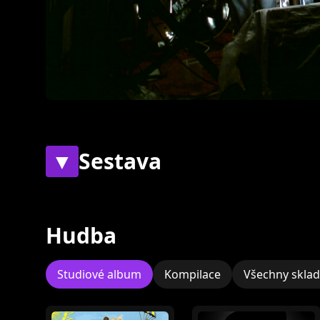
▼
Sestava
Současní
Bývalí
Hudba
Studiové album
Kompilace
Všechny skla