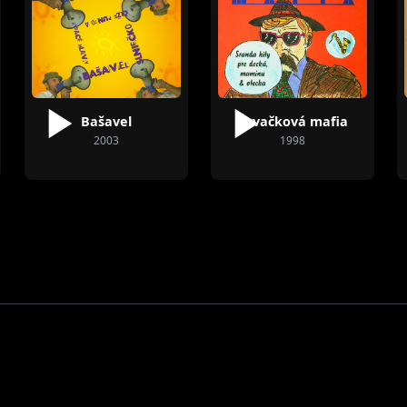
 Mišík
Ladislav Svitek
Peter Remiš
Bašavel
Žuvačková mafia
2003
1998