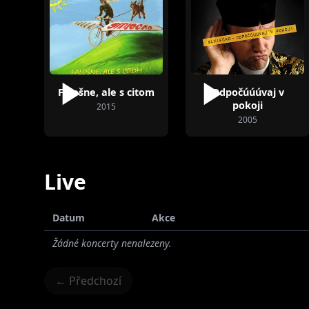
Michal Urban
Robert Gajdošík
Marián
Falošne, ale s citom
Odpočúúúvaj v
pokoji
2015
2005
Live
Datum
Akce
Žádné koncerty nenalezeny.
← Předchozí