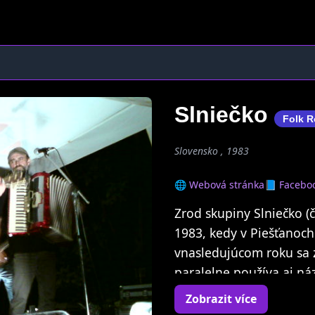
Slniečko
Folk R
Slovensko , 1983
🌐 Webová stránka
📘 Facebo
Zrod skupiny Slniečko (
1983, kedy v Piešťanoch
vnasledujúcom roku sa z
paralelne používa aj ná
nikdy neprešiel vtedajš
Zobrazit více
kvôli prvému ročníku ma