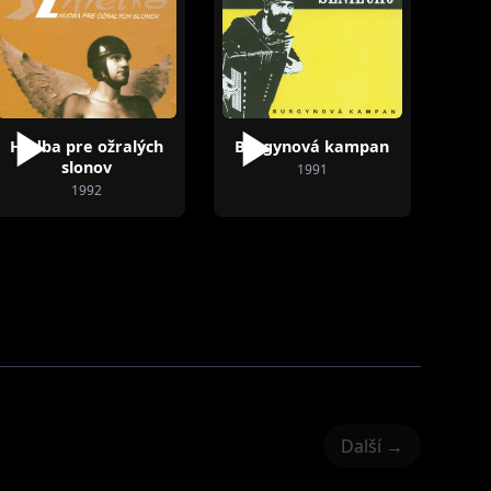
Hudba pre ožralých
Burgynová kampan
slonov
1991
1992
Další →