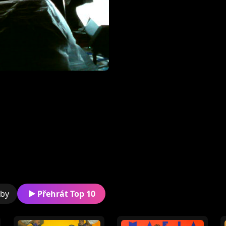
premenovalo na Slniečk
Skupina, ktorá po hudob
prvky world music, sa od
Remiša, spievané vtrna
na neoficiálnych poduja
a tzv. festivaloch spie
skupina pustila aj nahrá
dby
Přehrát Top 10