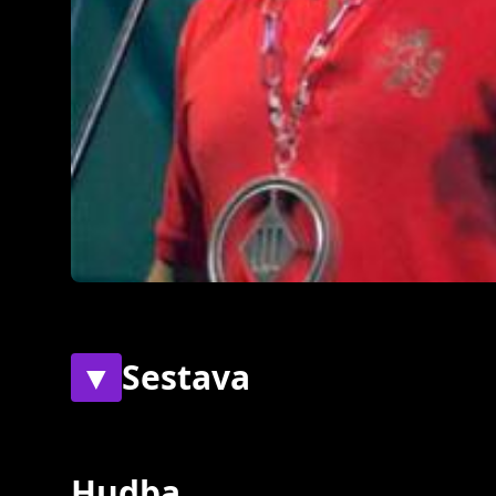
▼
Sestava
Současní
Bývalí
Hudba