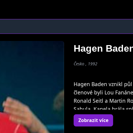
Hagen Bade
Česko , 1992
Hagen Baden vznikl půl 
členové byli Lou Fanán
Ronald Seitl a Martin R
Sahula. Kapela hrála sp
jako zmiňovaný Orlík. B
Zobrazit více
nechtěl ztratit kontakt 