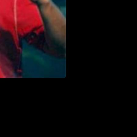
sestry pod vydavatelství
Bzenci 1991). Hagen Ba
Baden (1992) a druhá nes
videoklipy: Ďábel, Průš
úchyla Průši si v klipu 
moc dlouho a rok 1993 je
ke Třem sestrám. Matás
byl i Maleček. Na kapel