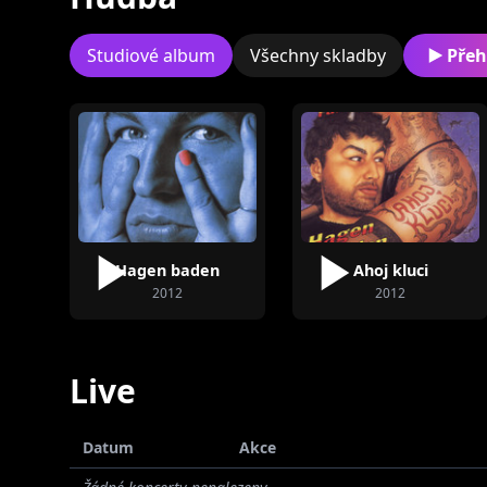
Zatím žádní
interpreti.
Studiové album
Všechny skladby
Přeh
Hagen baden
Ahoj kluci
2012
2012
Live
Datum
Akce