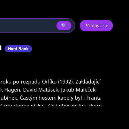
🔍
Přihlásit se
n
Hard Rock
roku po rozpadu Orlíku (1992). Zakládající
ek Hagen, David Matásek, Jakub Maleček,
oubínek. Častým hostem kapely byl i Franta
íš pro skinheadskou část obecenstva, skoro
yla založena také kvůli tomu, že Fanánek
s firmou Monitor, protože v té době přešly Tři