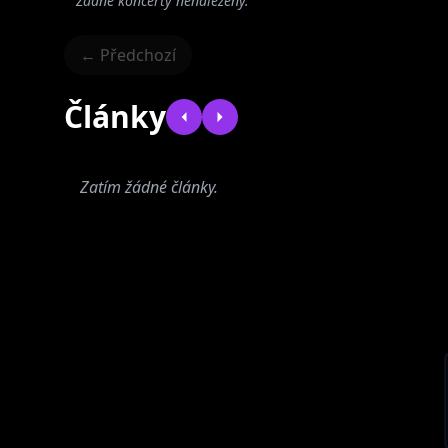
Žádné koncerty nenalezeny.
← Předchozí
Články
Zatím žádné články.